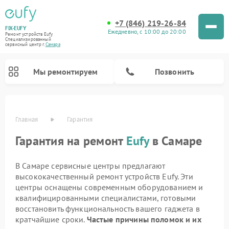
+7 (846) 219-26-84
FIX-EUFY
Ежедневно, с 10:00 до 20:00
Ремонт устройств Eufy
Специализированный
cервисный центр г.
Самара
Мы ремонтируем
Позвонить
Главная
Гарантия
Гарантия на ремонт
Eufy
в Самаре
Ремонт камер видеонаблюдения Eufy
Ремонт вертикальных пылесосов Eufy
В Самаре сервисные центры предлагают
высококачественный ремонт устройств Eufy. Эти
центры оснащены современным оборудованием и
квалифицированными специалистами, готовыми
восстановить функциональность вашего гаджета в
кратчайшие сроки.
Частые причины поломок и их