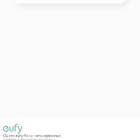
СЦ smr.eufy-fix.ru - сеть сервисных
центров в Самаре по ремонту и