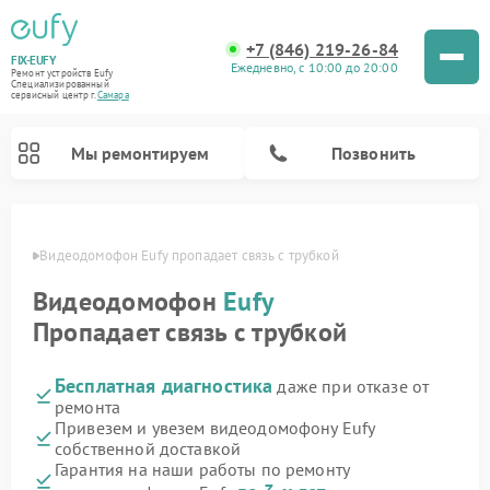
+7 (846) 219-26-84
FIX-EUFY
Ежедневно, с 10:00 до 20:00
Ремонт устройств Eufy
Специализированный
cервисный центр г.
Самара
Мы ремонтируем
Позвонить
амаре
Видеодомофон Eufy пропадает связь с трубкой
Видеодомофон
Eufy
Ремонт камер видеонаблюдения Eufy
Ремонт вертикальных пылесосов Eufy
Пропадает связь с трубкой
Бесплатная диагностика
даже при отказе от
ремонта
Привезем и увезем видеодомофону Eufy
собственной доставкой
Гарантия на наши работы по ремонту