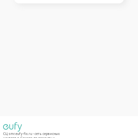
СЦ smr.eufy-fix.ru - сеть сервисных
центров в Самаре по ремонту и