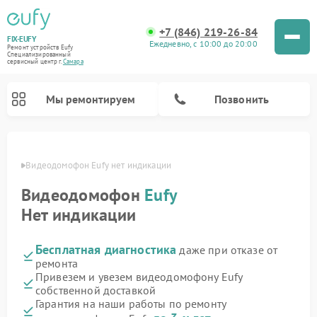
+7 (846) 219-26-84
FIX-EUFY
Ежедневно, с 10:00 до 20:00
Ремонт устройств Eufy
Специализированный
cервисный центр г.
Самара
Мы ремонтируем
Позвонить
амаре
Видеодомофон Eufy нет индикации
Видеодомофон
Eufy
Ремонт камер видеонаблюдения Eufy
Ремонт вертикальных пылесосов Eufy
Нет индикации
Бесплатная диагностика
даже при отказе от
ремонта
Привезем и увезем видеодомофону Eufy
собственной доставкой
Гарантия на наши работы по ремонту