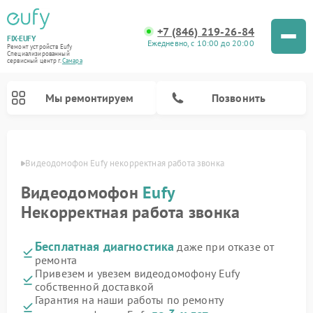
+7 (846) 219-26-84
FIX-EUFY
Ежедневно, с 10:00 до 20:00
Ремонт устройств Eufy
Специализированный
cервисный центр г.
Самара
Мы ремонтируем
Позвонить
амаре
Видеодомофон Eufy некорректная работа звонка
Видеодомофон
Eufy
Ремонт камер видеонаблюдения Eufy
Ремонт вертикальных пылесосов Eufy
Некорректная работа звонка
Бесплатная диагностика
даже при отказе от
ремонта
Привезем и увезем видеодомофону Eufy
собственной доставкой
Гарантия на наши работы по ремонту