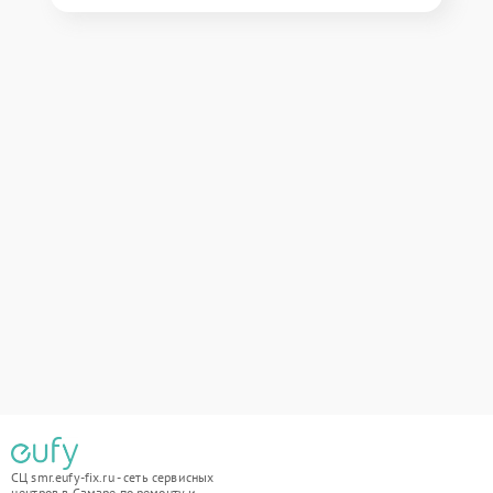
СЦ smr.eufy-fix.ru - сеть сервисных
центров в Самаре по ремонту и