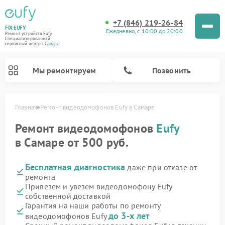
+7 (846) 219-26-84
FIX-EUFY
Ежедневно, с 10:00 до 20:00
Ремонт устройств Eufy
Специализированный
cервисный центр г.
Самара
Мы ремонтируем
Позвонить
Главная
Ремонт видеодомофонов Eufy в Самаре
Ремонт видеодомофонов
Eufy
в Самаре от 500 руб.
Ремонт камер видеонаблюдения Eufy
Ремонт вертикальных пылесосов Eufy
Бесплатная диагностика
даже при отказе от
ремонта
Привезем и увезем видеодомофону Eufy
собственной доставкой
Гарантия на наши работы по ремонту
до 3-х лет
видеодомофонов Eufy