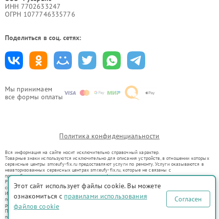
ИНН 7702633247
ОГРН 1077746335776
Поделиться в соц. сетях:
Мы принимаем
все формы оплаты
Политика конфиденциальности
Вся информация на сайте носит исключительно справочный характер.
Товарные знаки используются исключительно для описания устройств, в отношении которых
сервисные центры smr.eufy-fix.ru предоставляют услуги по ремонту. Услуги оказываются в
неавторизованных сервисных центрах smr.eufy-fix.ru, которые не связаны с
правообладателями товарных знаков или их официальными представителями.
Ремонт осуществляется для устройств, уже введенных в гражданский оборот в соответствии
Этот сайт использует файлы cookie. Вы можете
со статьей 1487 ГК РФ.
Использование товарных знаков не преследует цели индивидуализации услуг или введения
ознакомиться с
правилами использования
Согласен
потребителей в заблуждение, а служит для информирования о предоставляемых услугах по
ремонту техники указанных брендов.
файлов cookie
Представленная на сайте информация не является публичной офертой, определяемой
положениями Статьи 437(2) Гражданского кодекса РФ