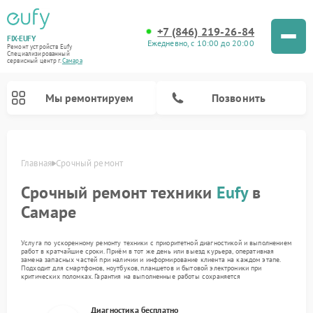
+7 (846) 219-26-84
FIX-EUFY
Ежедневно, с 10:00 до 20:00
Ремонт устройств Eufy
Специализированный
cервисный центр г.
Самара
Мы ремонтируем
Позвонить
Главная
Срочный ремонт
Срочный ремонт техники
Eufy
в
Ремонт камер видеонаблюдения Eufy
Ремонт вертикальных пылесосов Eufy
Самаре
Услуга по ускоренному ремонту техники с приоритетной диагностикой и выполнением
работ в кратчайшие сроки. Приём в тот же день или выезд курьера, оперативная
замена запасных частей при наличии и информирование клиента на каждом этапе.
Подходит для смартфонов, ноутбуков, планшетов и бытовой электроники при
критических поломках. Гарантия на выполненные работы сохраняется
Диагностика бесплатно