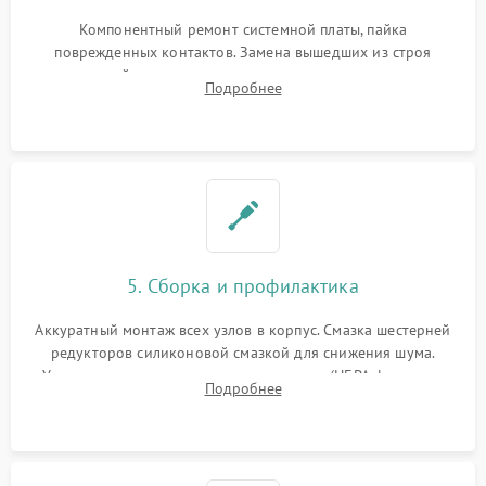
Компонентный ремонт системной платы, пайка
поврежденных контактов. Замена вышедших из строя
двигателей, изношенного аккумулятора, неисправного
Подробнее
лидара или помпы подачи воды. Восстановление шлейфов и
устранение последствий попадания влаги.
5. Сборка и профилактика
Аккуратный монтаж всех узлов в корпус. Смазка шестерней
редукторов силиконовой смазкой для снижения шума.
Установка новых расходных материалов (HEPA-фильтров,
Подробнее
микрофибры, щеток). Надежная фиксация разъемов и
проверка герметичности водяного контура.