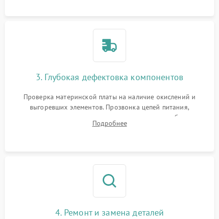
использованием сжатого воздуха и щеток.
3. Глубокая дефектовка компонентов
Проверка материнской платы на наличие окислений и
выгоревших элементов. Прозвонка цепей питания,
тестирование приводных моторов колес и турбины
Подробнее
всасывания. Оценка состояния оптических и инфракрасных
датчиков, а также механизма лазерного дальномера.
4. Ремонт и замена деталей