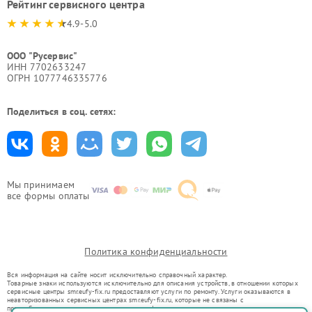
Рейтинг сервисного центра
4.9-5.0
ООО "Русервис"
ИНН 7702633247
ОГРН 1077746335776
Поделиться в соц. сетях:
Мы принимаем
все формы оплаты
Политика конфиденциальности
Вся информация на сайте носит исключительно справочный характер.
Товарные знаки используются исключительно для описания устройств, в отношении которых
сервисные центры smr.eufy-fix.ru предоставляют услуги по ремонту. Услуги оказываются в
неавторизованных сервисных центрах smr.eufy-fix.ru, которые не связаны с
правообладателями товарных знаков или их официальными представителями.