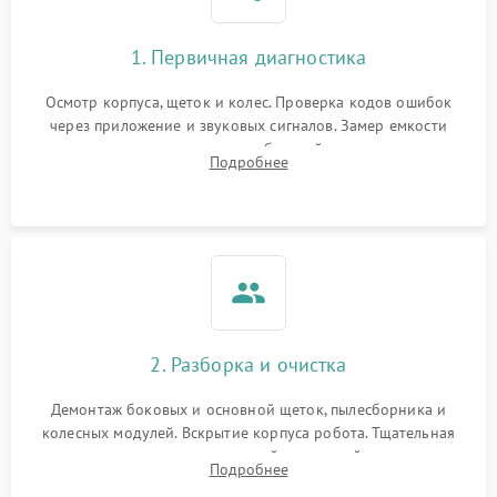
1. Первичная диагностика
Осмотр корпуса, щеток и колес. Проверка кодов ошибок
через приложение и звуковых сигналов. Замер емкости
аккумулятора и тестирование базовой станции зарядки.
Подробнее
Оценка работы лидара, бампера и датчиков падения для
локализации неисправности.
2. Разборка и очистка
Демонтаж боковых и основной щеток, пылесборника и
колесных модулей. Вскрытие корпуса робота. Тщательная
очистка внутренних полостей, шестерней и плат от
Подробнее
скопившейся пыли, волос и шерсти животных с