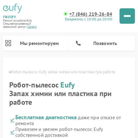
+7 (846) 219-26-84
FIX-EUFY
Ежедневно, с 10:00 до 20:00
Ремонт устройств Eufy
Специализированный
cервисный центр г.
Самара
Мы ремонтируем
Позвонить
амаре
Робот-пылесос Eufy запах химии или пластика при работе
Робот-пылесос
Eufy
Ремонт вертикальных пылесосов Eufy
Ремонт камер видеонаблюдения Eufy
Запах химии или пластика при
работе
Бесплатная диагностика
даже при отказе от
ремонта
Привезем и увезем робот-пылесос Eufy
собственной доставкой