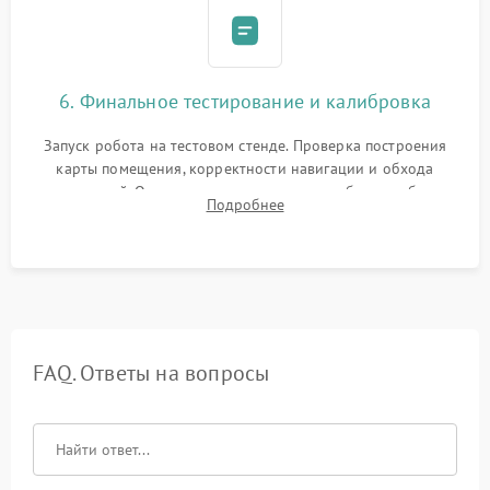
6. Финальное тестирование и калибровка
Запуск робота на тестовом стенде. Проверка построения
карты помещения, корректности навигации и обхода
препятствий. Оценка силы всасывания и работы турбины.
Подробнее
Тестирование автоматического возврата на док-станцию и
процесса зарядки.
FAQ. Ответы на вопросы