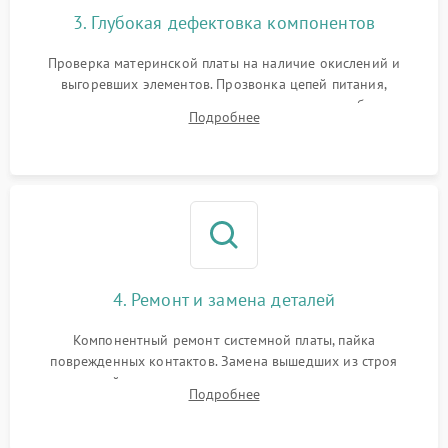
3. Глубокая дефектовка компонентов
Проверка материнской платы на наличие окислений и
выгоревших элементов. Прозвонка цепей питания,
тестирование приводных моторов колес и турбины
Подробнее
всасывания. Оценка состояния оптических и инфракрасных
датчиков, а также механизма лазерного дальномера.
4. Ремонт и замена деталей
Компонентный ремонт системной платы, пайка
поврежденных контактов. Замена вышедших из строя
двигателей, изношенного аккумулятора, неисправного
Подробнее
лидара или помпы подачи воды. Восстановление шлейфов и
устранение последствий попадания влаги.