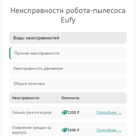
Неисправности робота-пылесоса
Eufy
Виды неисправностей
Прочие неисправности
Неисправность движения
Общие поломки
Неисправности
Стоимость
Неисправность датчиков
Сильно греется корпус
2200 ₽
Подробнее →
Неисправность программного обеспечения
Появление трещин на
Проблемы с сигналом
2500 ₽
Подробнее →
корпуса