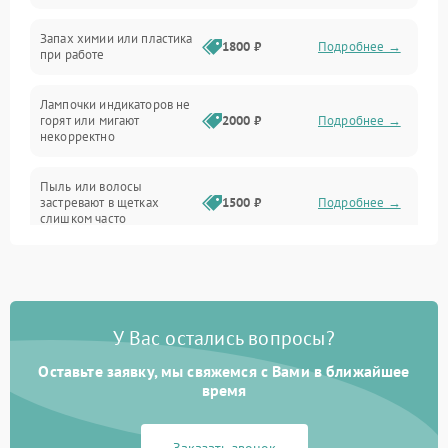
Неисправность резервуаров и систем подачи воды
Запах химии или пластика
1800 ₽
Подробнее →
при работе
Проблемы с механикой
Лампочки индикаторов не
горят или мигают
2000 ₽
Подробнее →
Батарея
некорректно
Режим работы
Пыль или волосы
застревают в щетках
1500 ₽
Подробнее →
слишком часто
Программные сбои
У Вас остались вопросы?
Оставьте заявку, мы свяжемся с Вами в ближайшее
время