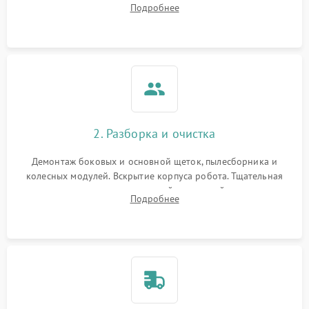
Подробнее
Оценка работы лидара, бампера и датчиков падения для
локализации неисправности.
2. Разборка и очистка
Демонтаж боковых и основной щеток, пылесборника и
колесных модулей. Вскрытие корпуса робота. Тщательная
очистка внутренних полостей, шестерней и плат от
Подробнее
скопившейся пыли, волос и шерсти животных с
использованием сжатого воздуха и щеток.