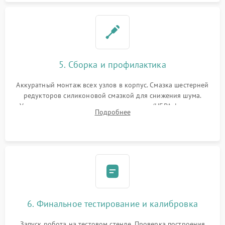
5. Сборка и профилактика
Аккуратный монтаж всех узлов в корпус. Смазка шестерней
редукторов силиконовой смазкой для снижения шума.
Установка новых расходных материалов (HEPA-фильтров,
Подробнее
микрофибры, щеток). Надежная фиксация разъемов и
проверка герметичности водяного контура.
6. Финальное тестирование и калибровка
Запуск робота на тестовом стенде. Проверка построения