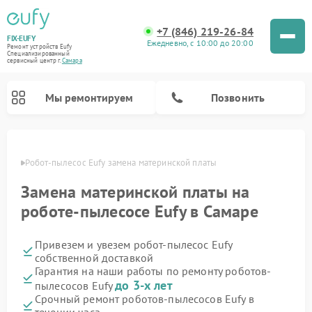
+7 (846) 219-26-84
FIX-EUFY
Ежедневно, с 10:00 до 20:00
Ремонт устройств Eufy
Специализированный
cервисный центр г.
Самара
Мы ремонтируем
Позвонить
амаре
Робот-пылесос Eufy замена материнской платы
Замена материнской платы на
Ремонт вертикальных пылесосов Eufy
Ремонт камер видеонаблюдения Eufy
роботе-пылесосе Eufy в Самаре
Привезем и увезем робот-пылесос Eufy
собственной доставкой
Гарантия на наши работы по ремонту роботов-
до 3-х лет
пылесосов Eufy
Срочный ремонт роботов-пылесосов Eufy в