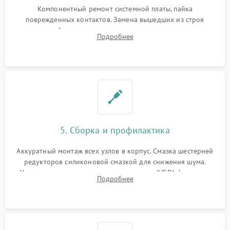
Компонентный ремонт системной платы, пайка
поврежденных контактов. Замена вышедших из строя
двигателей, изношенного аккумулятора, неисправного
Подробнее
лидара или помпы подачи воды. Восстановление шлейфов и
устранение последствий попадания влаги.
5. Сборка и профилактика
Аккуратный монтаж всех узлов в корпус. Смазка шестерней
редукторов силиконовой смазкой для снижения шума.
Установка новых расходных материалов (HEPA-фильтров,
Подробнее
микрофибры, щеток). Надежная фиксация разъемов и
проверка герметичности водяного контура.