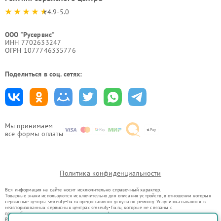
4.9-5.0
ООО "Русервис"
ИНН 7702633247
ОГРН 1077746335776
Поделиться в соц. сетях:
Мы принимаем
все формы оплаты
Политика конфиденциальности
Вся информация на сайте носит исключительно справочный характер.
Товарные знаки используются исключительно для описания устройств, в отношении которых
сервисные центры smr.eufy-fix.ru предоставляют услуги по ремонту. Услуги оказываются в
неавторизованных сервисных центрах smr.eufy-fix.ru, которые не связаны с
правообладателями товарных знаков или их официальными представителями.
Ремонт осуществляется для устройств, уже введенных в гражданский оборот в соответствии