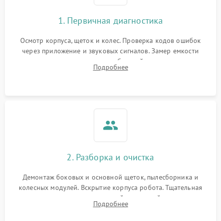
1. Первичная диагностика
Осмотр корпуса, щеток и колес. Проверка кодов ошибок
через приложение и звуковых сигналов. Замер емкости
аккумулятора и тестирование базовой станции зарядки.
Подробнее
Оценка работы лидара, бампера и датчиков падения для
локализации неисправности.
2. Разборка и очистка
Демонтаж боковых и основной щеток, пылесборника и
колесных модулей. Вскрытие корпуса робота. Тщательная
очистка внутренних полостей, шестерней и плат от
Подробнее
скопившейся пыли, волос и шерсти животных с
использованием сжатого воздуха и щеток.