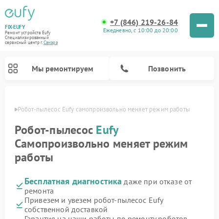
+7 (846) 219-26-84
FIX-EUFY
Ежедневно, с 10:00 до 20:00
Ремонт устройств Eufy
Специализированный
cервисный центр г.
Самара
Мы ремонтируем
Позвонить
амаре
Робот-пылесос Eufy самопроизвольно меняет режим работы
Робот-пылесос
Eufy
Самопроизвольно меняет режим
Ремонт вертикальных пылесосов Eufy
Ремонт камер видеонаблюдения Eufy
работы
Бесплатная диагностика
даже при отказе от
ремонта
Привезем и увезем робот-пылесос Eufy
собственной доставкой
Гарантия на наши работы по ремонту роботов-