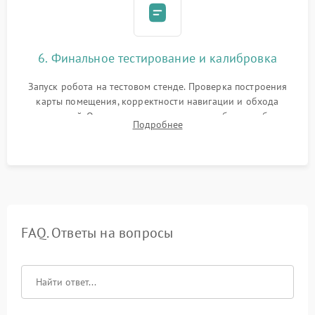
6. Финальное тестирование и калибровка
Запуск робота на тестовом стенде. Проверка построения
карты помещения, корректности навигации и обхода
препятствий. Оценка силы всасывания и работы турбины.
Подробнее
Тестирование автоматического возврата на док-станцию и
процесса зарядки.
FAQ. Ответы на вопросы