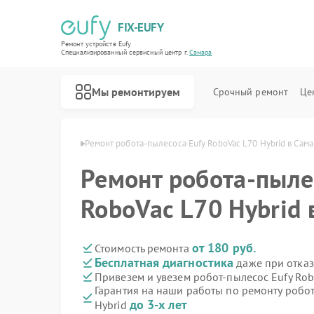
FIX-EUFY
Ремонт устройств Eufy
Специализированный cервисный центр г.
Самара
Мы ремонтируем
Срочный ремонт
Це
сосов Eufy в Самаре
Ремонт робота-пылесоса Eufy RoboVac L70 Hybrid в Сам
Ремонт робота-пыле
Ремонт вертикальных пылесосов Eufy
Ремонт камер видеонаблюдения Eufy
Ремонт видеодомофонов Eufy
RoboVac L70 Hybrid 
от 180 руб.
Стоимость ремонта
Бесплатная диагностика
даже при отказ
Привезем и увезем робот-пылесос Eufy Rob
Гарантия на наши работы по ремонту робо
до 3-х лет
Hybrid