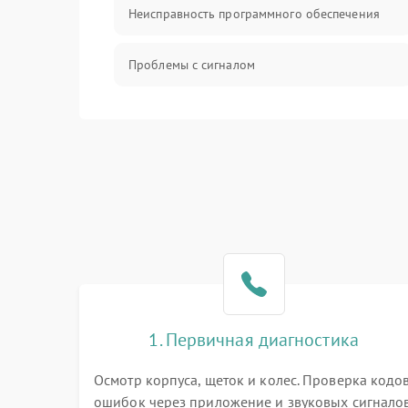
Неисправность программного обеспечения
Проблемы с сигналом
Неисправность резервуаров и систем подачи
воды
Проблемы с механикой
Батарея
Режим работы
Программные сбои
1. Первичная диагностика
Осмотр корпуса, щеток и колес. Проверка кодо
ошибок через приложение и звуковых сигналов