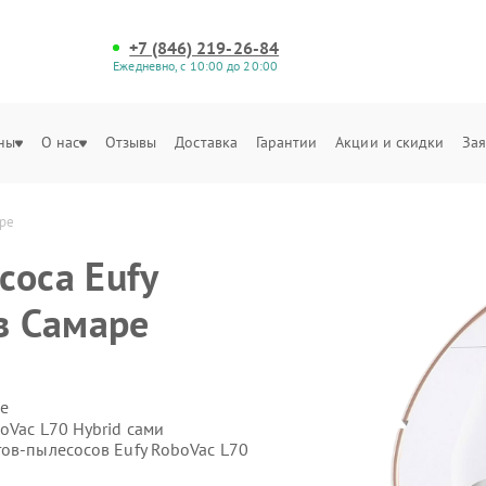
+7 (846) 219-26-84
Ежедневно, с 10:00 до 20:00
ны
О нас
Отзывы
Доставка
Гарантии
Акции и скидки
Зая
аре
соса Eufy
в Самаре
е
oVac L70 Hybrid сами
тов-пылесосов Eufy RoboVac L70