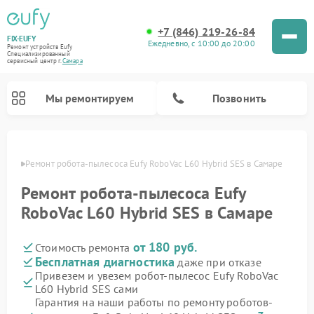
+7 (846) 219-26-84
FIX-EUFY
Ежедневно, с 10:00 до 20:00
Ремонт устройств Eufy
Специализированный
cервисный центр г.
Самара
Мы ремонтируем
Позвонить
амаре
Ремонт робота-пылесоса Eufy RoboVac L60 Hybrid SES в Самаре
Ремонт робота-пылесоса Eufy
Ремонт вертикальных пылесосов Eufy
Ремонт камер видеонаблюдения Eufy
RoboVac L60 Hybrid SES в Самаре
от 180 руб.
Стоимость ремонта
Бесплатная диагностика
даже при отказе
Привезем и увезем робот-пылесос Eufy RoboVac
L60 Hybrid SES сами
Гарантия на наши работы по ремонту роботов-