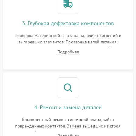
3. Глубокая дефектовка компонентов
Проверка материнской платы на наличие окислений и
выгоревших элементов. Прозвонка цепей питания,
тестирование приводных моторов колес и турбины
Подробнее
всасывания. Оценка состояния оптических и инфракрасных
датчиков, а также механизма лазерного дальномера.
4. Ремонт и замена деталей
Компонентный ремонт системной платы, пайка
поврежденных контактов. Замена вышедших из строя
двигателей, изношенного аккумулятора, неисправного