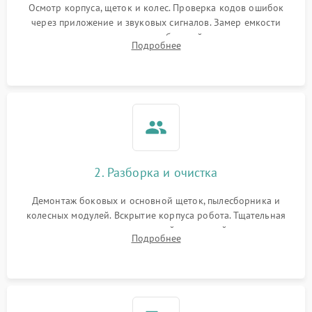
Осмотр корпуса, щеток и колес. Проверка кодов ошибок
через приложение и звуковых сигналов. Замер емкости
аккумулятора и тестирование базовой станции зарядки.
Подробнее
Оценка работы лидара, бампера и датчиков падения для
локализации неисправности.
2. Разборка и очистка
Демонтаж боковых и основной щеток, пылесборника и
колесных модулей. Вскрытие корпуса робота. Тщательная
очистка внутренних полостей, шестерней и плат от
Подробнее
скопившейся пыли, волос и шерсти животных с
использованием сжатого воздуха и щеток.