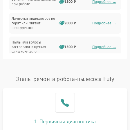
1800 ₽
Подробнее →
при работе
Проблемы с механикой
Лампочки индикаторов не
горят или мигают
2000 ₽
Подробнее →
Батарея
некорректно
Режим работы
Пыль или волосы
застревают в щетках
1500 ₽
Подробнее →
слишком часто
Программные сбои
Этапы ремонта робота-пылесоса Eufy
1. Первичная диагностика