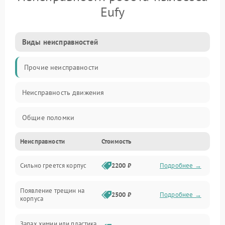
Eufy
Виды неисправностей
Прочие неисправности
Неисправность движения
Общие поломки
Неисправности
Стоимость
Неисправность датчиков
Сильно греется корпус
2200 ₽
Подробнее →
Неисправность программного обеспечения
Появление трещин на
Проблемы с сигналом
2500 ₽
Подробнее →
корпуса
Неисправность резервуаров и систем подачи воды
Запах химии или пластика