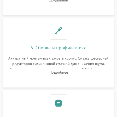
Подробнее
лидара или помпы подачи воды. Восстановление шлейфов и
устранение последствий попадания влаги.
5. Сборка и профилактика
Аккуратный монтаж всех узлов в корпус. Смазка шестерней
редукторов силиконовой смазкой для снижения шума.
Установка новых расходных материалов (HEPA-фильтров,
Подробнее
микрофибры, щеток). Надежная фиксация разъемов и
проверка герметичности водяного контура.