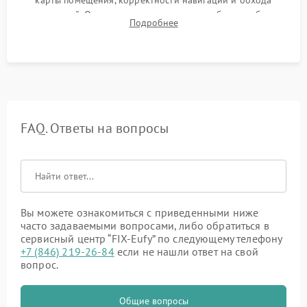
карты помещения, корректности навигации и обхода
препятствий. Оценка силы всасывания и работы турбины.
Подробнее
Тестирование автоматического возврата на док-станцию и
процесса зарядки.
FAQ. Ответы на вопросы
Вы можете ознакомиться с приведенными ниже
часто задаваемыми вопросами, либо обратиться в
сервисный центр “FIX-Eufy” по следующему телефону
+7 (846) 219-26-84
если не нашли ответ на свой
вопрос.
Общие вопросы