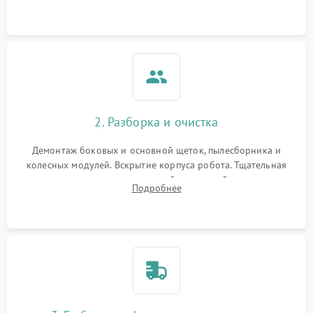
Оценка работы лидара, бампера и датчиков падения для
локализации неисправности.
2. Разборка и очистка
Демонтаж боковых и основной щеток, пылесборника и
колесных модулей. Вскрытие корпуса робота. Тщательная
очистка внутренних полостей, шестерней и плат от
Подробнее
скопившейся пыли, волос и шерсти животных с
использованием сжатого воздуха и щеток.