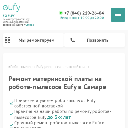
+7 (846) 219-26-84
FIX-EUFY
Ежедневно, с 10:00 до 20:00
Ремонт устройств Eufy
Специализированный
cервисный центр г.
Самара
Мы ремонтируем
Позвонить
амаре
Робот-пылесос Eufy ремонт материнской платы
Ремонт материнской платы на
Ремонт вертикальных пылесосов Eufy
Ремонт камер видеонаблюдения Eufy
роботе-пылесосе Eufy в Самаре
Привезем и увезем робот-пылесос Eufy
собственной доставкой
Гарантия на наши работы по ремонту роботов-
до 3-х лет
пылесосов Eufy
Срочный ремонт роботов-пылесосов Eufy в