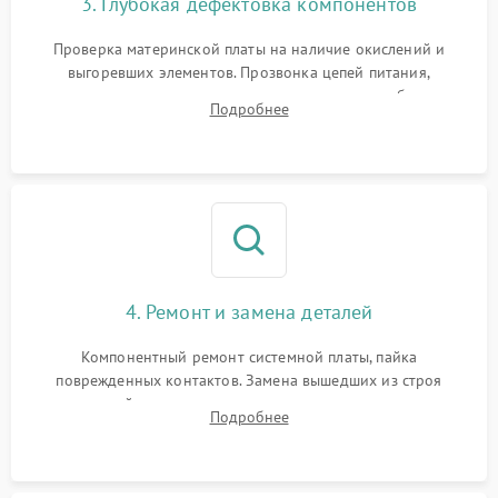
3. Глубокая дефектовка компонентов
Проверка материнской платы на наличие окислений и
выгоревших элементов. Прозвонка цепей питания,
тестирование приводных моторов колес и турбины
Подробнее
всасывания. Оценка состояния оптических и инфракрасных
датчиков, а также механизма лазерного дальномера.
4. Ремонт и замена деталей
Компонентный ремонт системной платы, пайка
поврежденных контактов. Замена вышедших из строя
двигателей, изношенного аккумулятора, неисправного
Подробнее
лидара или помпы подачи воды. Восстановление шлейфов и
устранение последствий попадания влаги.