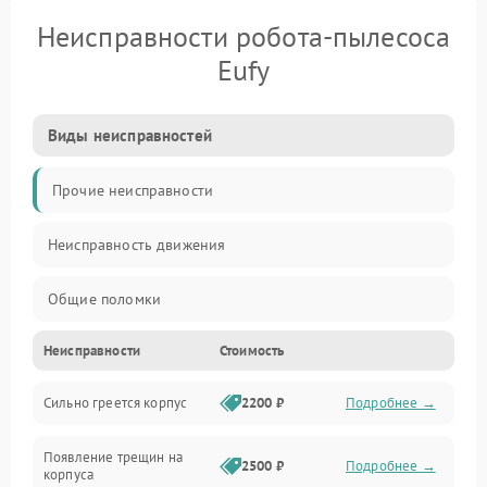
Неисправности робота-пылесоса
Eufy
Виды неисправностей
Прочие неисправности
Неисправность движения
Общие поломки
Неисправности
Стоимость
Неисправность датчиков
Сильно греется корпус
2200 ₽
Подробнее →
Неисправность программного обеспечения
Появление трещин на
Проблемы с сигналом
2500 ₽
Подробнее →
корпуса