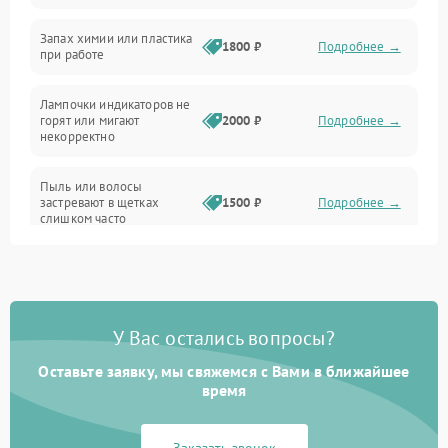
Неисправность резервуаров и систем подачи воды
Запах химии или пластика
1800 ₽
Подробнее →
при работе
Проблемы с механикой
Лампочки индикаторов не
горят или мигают
2000 ₽
Подробнее →
Батарея
некорректно
Режим работы
Пыль или волосы
застревают в щетках
1500 ₽
Подробнее →
слишком часто
Программные сбои
У Вас остались вопросы?
Оставьте заявку, мы свяжемся с Вами в ближайшее
время