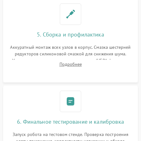
5. Сборка и профилактика
Аккуратный монтаж всех узлов в корпус. Смазка шестерней
редукторов силиконовой смазкой для снижения шума.
Установка новых расходных материалов (HEPA-фильтров,
Подробнее
микрофибры, щеток). Надежная фиксация разъемов и
проверка герметичности водяного контура.
6. Финальное тестирование и калибровка
Запуск робота на тестовом стенде. Проверка построения