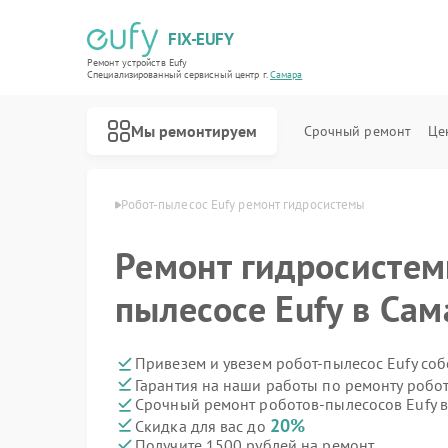
FIX-EUFY
Ремонт устройств Eufy
Специализированный cервисный центр г.
Самара
Мы ремонтируем
Срочный ремонт
Це
сосов Eufy в Самаре
Робот-пылесос Eufy ремонт гидросистемы
Ремонт гидросистем
Ремонт вертикальных пылесосов Eufy
Ремонт камер видеонаблюдения Eufy
Ремонт видеодомофонов Eufy
пылесосе Eufy в Сам
Привезем и увезем робот-пылесос Eufy со
Гарантия на наши работы по ремонту робо
Срочный ремонт роботов-пылесосов Eufy в
20%
Скидка для вас до
Получите 1500 рублей на ремонт