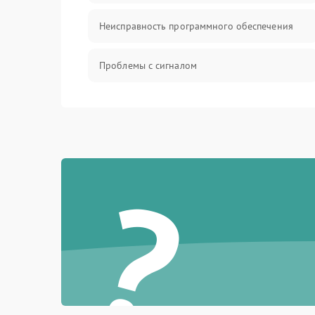
Неисправность программного обеспечения
Проблемы с сигналом
Неисправность резервуаров и систем подачи
воды
Проблемы с механикой
?
Батарея
Режим работы
Программные сбои