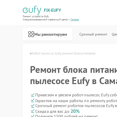
FIX-EUFY
Ремонт устройств Eufy
Специализированный cервисный центр г.
Самара
Мы ремонтируем
Срочный ремонт
Це
сосов Eufy в Самаре
Робот-пылесос Eufy ремонт блока питания
Ремонт блока питани
Ремонт вертикальных пылесосов Eufy
Ремонт камер видеонаблюдения Eufy
Ремонт видеодомофонов Eufy
пылесосе Eufy в Сам
Привезем и увезем робот-пылесос Eufy со
Гарантия на наши работы по ремонту робо
Срочный ремонт роботов-пылесосов Eufy в
20%
Скидка для вас до
Получите 1500 рублей на ремонт