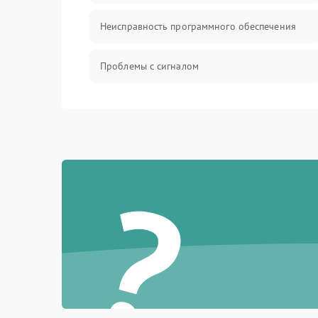
Неисправность программного обеспечения
Проблемы с сигналом
Неисправность резервуаров и систем подачи
воды
Проблемы с механикой
?
Батарея
Режим работы
Программные сбои