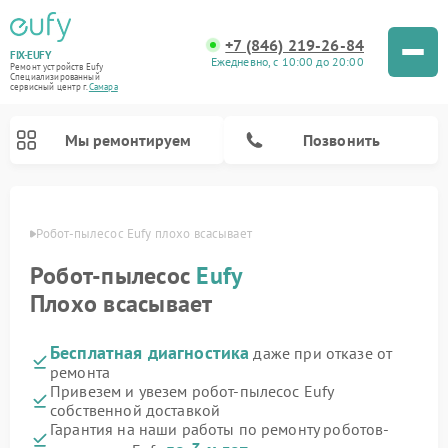
+7 (846) 219-26-84
FIX-EUFY
Ежедневно, с 10:00 до 20:00
Ремонт устройств Eufy
Специализированный
cервисный центр г.
Самара
Мы ремонтируем
Позвонить
амаре
Робот-пылесос Eufy плохо всасывает
Робот-пылесос
Eufy
Ремонт вертикальных пылесосов Eufy
Ремонт камер видеонаблюдения Eufy
Плохо всасывает
Бесплатная диагностика
даже при отказе от
ремонта
Привезем и увезем робот-пылесос Eufy
собственной доставкой
Гарантия на наши работы по ремонту роботов-