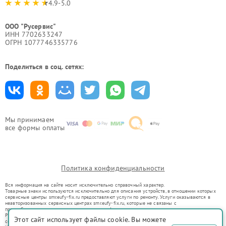
4.9-5.0
ООО "Русервис"
ИНН 7702633247
ОГРН 1077746335776
Поделиться в соц. сетях:
Мы принимаем
все формы оплаты
Политика конфиденциальности
Вся информация на сайте носит исключительно справочный характер.
Товарные знаки используются исключительно для описания устройств, в отношении которых
сервисные центры smr.eufy-fix.ru предоставляют услуги по ремонту. Услуги оказываются в
неавторизованных сервисных центрах smr.eufy-fix.ru, которые не связаны с
правообладателями товарных знаков или их официальными представителями.
Ремонт осуществляется для устройств, уже введенных в гражданский оборот в соответствии
Этот сайт использует файлы cookie. Вы можете
со статьей 1487 ГК РФ.