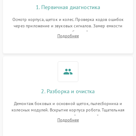
1. Первичная диагностика
Осмотр корпуса, щеток и колес. Проверка кодов ошибок
через приложение и звуковых сигналов. Замер емкости
аккумулятора и тестирование базовой станции зарядки.
Подробнее
Оценка работы лидара, бампера и датчиков падения для
локализации неисправности.
2. Разборка и очистка
Демонтаж боковых и основной щеток, пылесборника и
колесных модулей. Вскрытие корпуса робота. Тщательная
очистка внутренних полостей, шестерней и плат от
Подробнее
скопившейся пыли, волос и шерсти животных с
использованием сжатого воздуха и щеток.