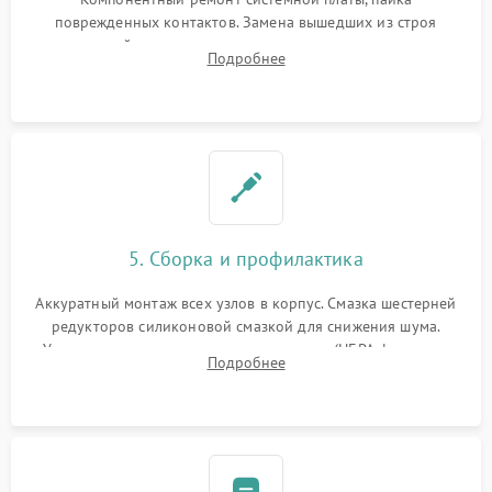
поврежденных контактов. Замена вышедших из строя
двигателей, изношенного аккумулятора, неисправного
Подробнее
лидара или помпы подачи воды. Восстановление шлейфов и
устранение последствий попадания влаги.
5. Сборка и профилактика
Аккуратный монтаж всех узлов в корпус. Смазка шестерней
редукторов силиконовой смазкой для снижения шума.
Установка новых расходных материалов (HEPA-фильтров,
Подробнее
микрофибры, щеток). Надежная фиксация разъемов и
проверка герметичности водяного контура.