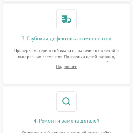
3. Глубокая дефектовка компонентов
Проверка материнской платы на наличие окислений и
выгоревших элементов. Прозвонка цепей питания,
тестирование приводных моторов колес и турбины
Подробнее
всасывания. Оценка состояния оптических и инфракрасных
датчиков, а также механизма лазерного дальномера.
4. Ремонт и замена деталей
Компонентный ремонт системной платы, пайка