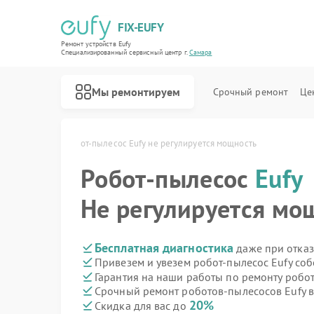
FIX-EUFY
Ремонт устройств Eufy
Специализированный cервисный центр г.
Самара
Мы ремонтируем
Срочный ремонт
Це
 Eufy в Самаре
Робот-пылесос Eufy не регулируется мощность
Робот-пылесос
Eufy
Ремонт вертикальных пылесосов Eufy
Ремонт камер видеонаблюдения Eufy
Ремонт видеодомофонов Eufy
Не регулируется мо
Бесплатная диагностика
даже при отказ
Привезем и увезем робот-пылесос Eufy со
Гарантия на наши работы по ремонту робо
Срочный ремонт роботов-пылесосов Eufy в
20%
Скидка для вас до