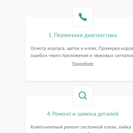
1. Первичная диагностика
Осмотр корпуса, щеток и колес. Проверка кодо
ошибок через приложение и звуковых сигналов
Замер емкости аккумулятора и тестирование
Подробнее
базовой станции зарядки. Оценка работы
лидара, бампера и датчиков падения для
локализации неисправности.
4. Ремонт и замена деталей
Компонентный ремонт системной платы, пайка