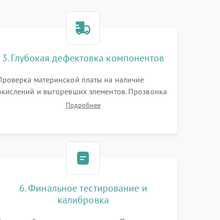
3. Глубокая дефектовка компонентов
Проверка материнской платы на наличие
окислений и выгоревших элементов. Прозвонка
цепей питания, тестирование приводных
Подробнее
моторов колес и турбины всасывания. Оценка
состояния оптических и инфракрасных
датчиков, а также механизма лазерного
дальномера.
6. Финальное тестирование и
калибровка