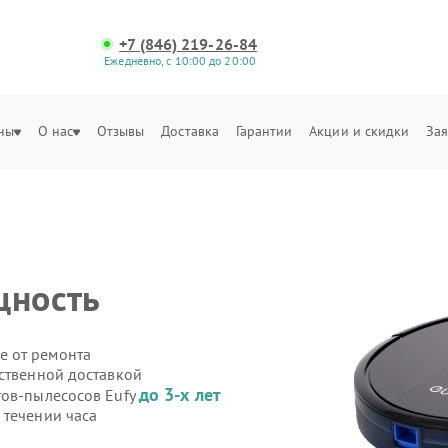
+7 (846) 219-26-84
Ежедневно, с 10:00 до 20:00
ны
О нас
Отзывы
Доставка
Гарантии
Акции и скидки
Зая
щность
е от ремонта
бственной доставкой
до 3-х лет
тов-пылесосов Eufy
 течении часа