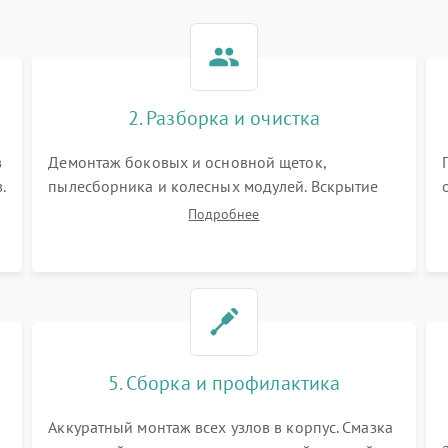
2. Разборка и очистка
в
Демонтаж боковых и основной щеток,
.
пылесборника и колесных модулей. Вскрытие
корпуса робота. Тщательная очистка внутренних
Подробнее
полостей, шестерней и плат от скопившейся
пыли, волос и шерсти животных с
использованием сжатого воздуха и щеток.
5. Сборка и профилактика
Аккуратный монтаж всех узлов в корпус. Смазка