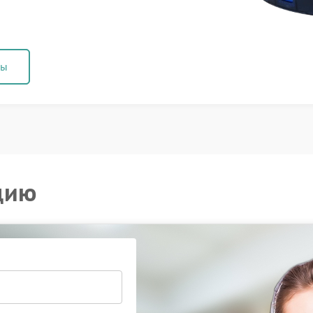
ны
цию