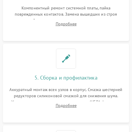
Компонентный ремонт системной платы, пайка
поврежденных контактов. Замена вышедших из строя
двигателей, изношенного аккумулятора, неисправного
Подробнее
лидара или помпы подачи воды. Восстановление шлейфов и
устранение последствий попадания влаги.
5. Сборка и профилактика
Аккуратный монтаж всех узлов в корпус. Смазка шестерней
редукторов силиконовой смазкой для снижения шума.
Установка новых расходных материалов (HEPA-фильтров,
Подробнее
микрофибры, щеток). Надежная фиксация разъемов и
проверка герметичности водяного контура.