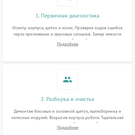
1. Первичная диагностика
Осмотр корпуса, щеток и колес. Проверка кодов ошибок
через приложение и звуковых сигналов. Замер емкости
аккумулятора и тестирование базовой станции зарядки.
Подробнее
Оценка работы лидара, бампера и датчиков падения для
локализации неисправности.
2. Разборка и очистка
Демонтаж боковых и основной щеток, пылесборника и
колесных модулей. Вскрытие корпуса робота. Тщательная
очистка внутренних полостей, шестерней и плат от
Подробнее
скопившейся пыли, волос и шерсти животных с