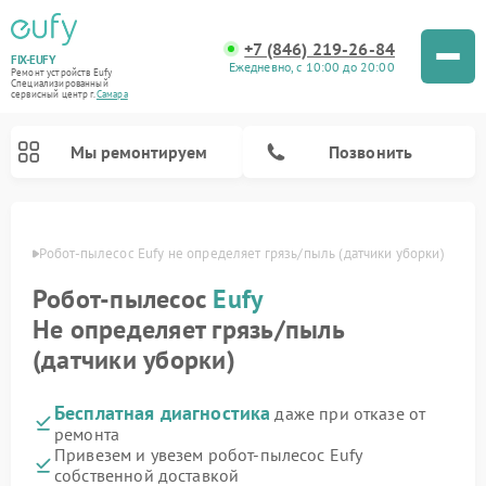
+7 (846) 219-26-84
FIX-EUFY
Ежедневно, с 10:00 до 20:00
Ремонт устройств Eufy
Специализированный
cервисный центр г.
Самара
Мы ремонтируем
Позвонить
амаре
Робот-пылесос Eufy не определяет грязь/пыль (датчики уборки)
Робот-пылесос
Eufy
Ремонт вертикальных пылесосов Eufy
Ремонт камер видеонаблюдения Eufy
Не определяет грязь/пыль
(датчики уборки)
Бесплатная диагностика
даже при отказе от
ремонта
Привезем и увезем робот-пылесос Eufy
собственной доставкой