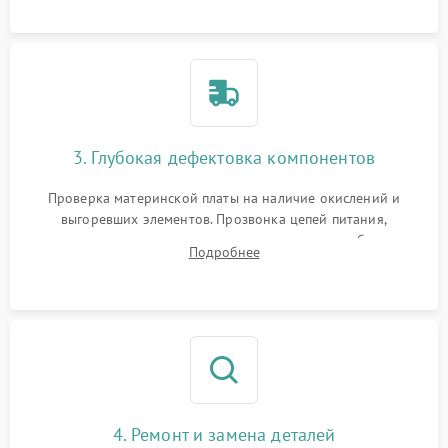
использованием сжатого воздуха и щеток.
3. Глубокая дефектовка компонентов
Проверка материнской платы на наличие окислений и
выгоревших элементов. Прозвонка цепей питания,
тестирование приводных моторов колес и турбины
Подробнее
всасывания. Оценка состояния оптических и инфракрасных
датчиков, а также механизма лазерного дальномера.
4. Ремонт и замена деталей