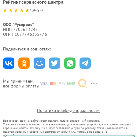
Рейтинг сервисного центра
4.9-5.0
ООО "Русервис"
ИНН 7702633247
ОГРН 1077746335776
Поделиться в соц. сетях:
Мы принимаем
все формы оплаты
Политика конфиденциальности
Вся информация на сайте носит исключительно справочный характер.
Товарные знаки используются исключительно для описания устройств, в отношении которых
сервисные центры smr.eufy-fix.ru предоставляют услуги по ремонту. Услуги оказываются в
неавторизованных сервисных центрах smr.eufy-fix.ru, которые не связаны с
правообладателями товарных знаков или их официальными представителями.