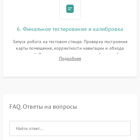
6. Финальное тестирование и калибровка
Запуск робота на тестовом стенде. Проверка построения
карты помещения, корректности навигации и обхода
препятствий. Оценка силы всасывания и работы турбины.
Подробнее
Тестирование автоматического возврата на док-станцию и
процесса зарядки.
FAQ. Ответы на вопросы