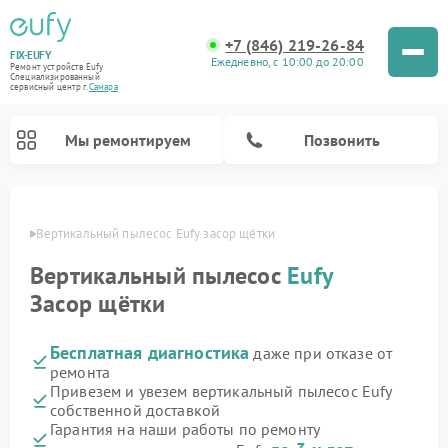
+7 (846) 219-26-84
FIX-EUFY
Ежедневно, с 10:00 до 20:00
Ремонт устройств Eufy
Специализированный
cервисный центр г.
Самара
Мы ремонтируем
Позвонить
амаре
Вертикальный пылесос Eufy засор щётки
Вертикальный пылесос
Eufy
Ремонт камер видеонаблюдения Eufy
Засор щётки
Бесплатная диагностика
даже при отказе от
ремонта
Привезем и увезем вертикальный пылесос Eufy
собственной доставкой
Гарантия на наши работы по ремонту