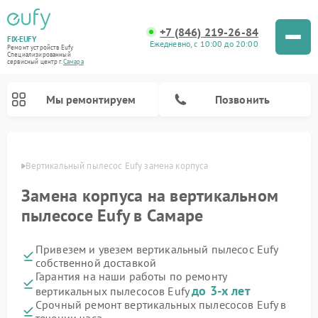
+7 (846) 219-26-84
FIX-EUFY
Ежедневно, с 10:00 до 20:00
Ремонт устройств Eufy
Специализированный
cервисный центр г.
Самара
Мы ремонтируем
Позвонить
амаре
Вертикальный пылесос Eufy замена корпуса
Замена корпуса на вертикальном
Ремонт камер видеонаблюдения Eufy
пылесосе Eufy в Самаре
Привезем и увезем вертикальный пылесос Eufy
собственной доставкой
Гарантия на наши работы по ремонту
до 3-х лет
вертикальных пылесосов Eufy
Срочный ремонт вертикальных пылесосов Eufy в