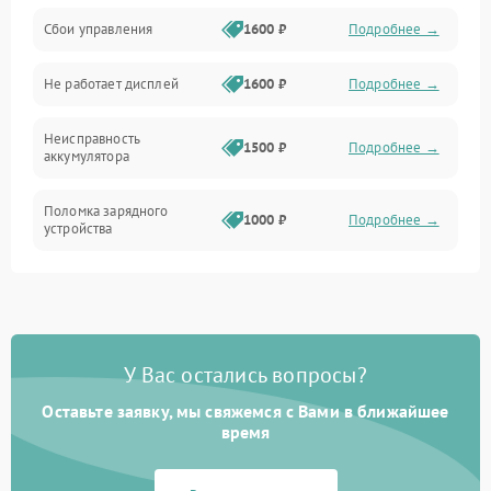
Сбои управления
1600 ₽
Подробнее →
Всасывание
Не работает дисплей
1600 ₽
Подробнее →
Засор
Неисправность
Привод
1500 ₽
Подробнее →
аккумулятора
Мотор
Поломка зарядного
1000 ₽
Подробнее →
устройства
Защита
Неисправность двигателя
2000 ₽
Подробнее →
Корпус/Герметичность
Поломка кнопки
500 ₽
Подробнее →
включения/выключения
Электронные компоненты
У Вас остались вопросы?
Оставьте заявку, мы свяжемся с Вами в ближайшее
Неисправность системы
1000 ₽
Подробнее →
индикации
время
Неисправность системы