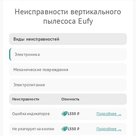
Неисправности вертикального
пылесоса Eufy
Виды неисправностей
Электроника
Механические повреждения
Электропитание
Неисправности
Стоимость
Механика
Ошибка индикаторов
1550 ₽
Подробнее →
Аккумулятор
Не реагирует на кнопки
1550 ₽
Подробнее →
Работа системы