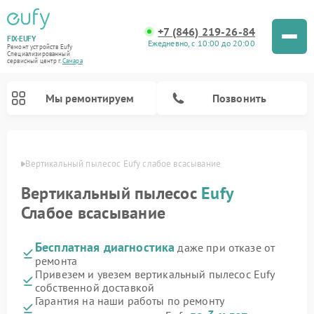
+7 (846) 219-26-84
FIX-EUFY
Ежедневно, с 10:00 до 20:00
Ремонт устройств Eufy
Специализированный
cервисный центр г.
Самара
Мы ремонтируем
Позвонить
амаре
Вертикальный пылесос Eufy слабое всасывание
Вертикальный пылесос
Eufy
Ремонт камер видеонаблюдения Eufy
Слабое всасывание
Бесплатная диагностика
даже при отказе от
ремонта
Привезем и увезем вертикальный пылесос Eufy
собственной доставкой
Гарантия на наши работы по ремонту