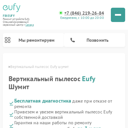
+7 (846) 219-26-84
FIX-EUFY
Ежедневно, с 10:00 до 20:00
Ремонт устройств Eufy
Специализированный
cервисный центр г.
Самара
Мы ремонтируем
Позвонить
амаре
Вертикальный пылесос Eufy шумит
Вертикальный пылесос
Eufy
Ремонт камер видеонаблюдения Eufy
Шумит
Бесплатная диагностика
даже при отказе от
ремонта
Привезем и увезем вертикальный пылесос Eufy
собственной доставкой
Гарантия на наши работы по ремонту