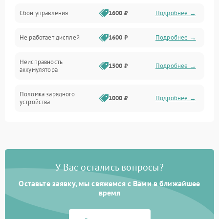
Сбои управления
1600 ₽
Подробнее →
Всасывание
Не работает дисплей
1600 ₽
Подробнее →
Засор
Неисправность
Привод
1500 ₽
Подробнее →
аккумулятора
Мотор
Поломка зарядного
1000 ₽
Подробнее →
устройства
Защита
Неисправность двигателя
2000 ₽
Подробнее →
Корпус/Герметичность
Поломка кнопки
500 ₽
Подробнее →
включения/выключения
Электронные компоненты
У Вас остались вопросы?
Оставьте заявку, мы свяжемся с Вами в ближайшее
Неисправность системы
1000 ₽
Подробнее →
индикации
время
Неисправность системы