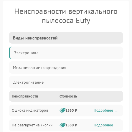
Неисправности вертикального
пылесоса Eufy
Виды неисправностей
Электроника
Механические повреждения
Электропитание
Неисправности
Стоимость
Механика
Ошибка индикаторов
1550 ₽
Подробнее →
Аккумулятор
Не реагирует на кнопки
1550 ₽
Подробнее →
Работа системы