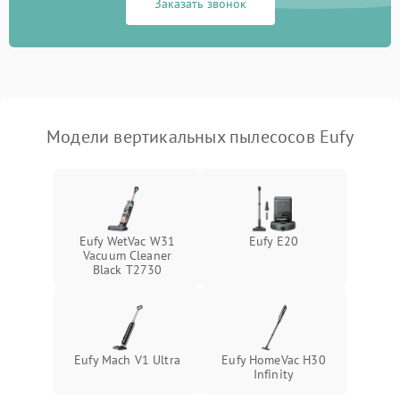
1000 ₽
Подробнее →
Заказать звонок
защиты от перегрева
Поломка системы
автоматического
1500 ₽
Подробнее →
отключения
Неисправность системы
Модели вертикальных пылесосов Eufy
1500 ₽
Подробнее →
управления
Поломка системы
1000 ₽
Подробнее →
освещения (если есть)
Eufy WetVac W31
Eufy E20
Повреждение внутренних
500 ₽
Подробнее →
Vacuum Cleaner
проводов
Black T2730
Поломка системы защиты
1000 ₽
Подробнее →
от перегрузок
Eufy Mach V1 Ultra
Eufy HomeVac H30
Повреждение системы
Infinity
защиты от короткого
1500 ₽
Подробнее →
замыкания