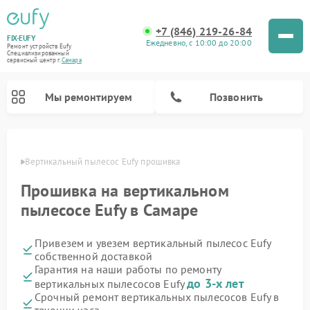
+7 (846) 219-26-84
FIX-EUFY
Ежедневно, с 10:00 до 20:00
Ремонт устройств Eufy
Специализированный
cервисный центр г.
Самара
Мы ремонтируем
Позвонить
амаре
Вертикальный пылесос Eufy прошивка
Прошивка на вертикальном
Ремонт камер видеонаблюдения Eufy
пылесосе Eufy в Самаре
Привезем и увезем вертикальный пылесос Eufy
собственной доставкой
Гарантия на наши работы по ремонту
до 3-х лет
вертикальных пылесосов Eufy
Срочный ремонт вертикальных пылесосов Eufy в