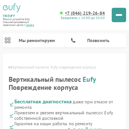
+7 (846) 219-26-84
FIX-EUFY
Ежедневно, с 10:00 до 20:00
Ремонт устройств Eufy
Специализированный
cервисный центр г.
Самара
Мы ремонтируем
Позвонить
амаре
Вертикальный пылесос Eufy повреждение корпуса
Вертикальный пылесос
Eufy
Ремонт камер видеонаблюдения Eufy
Повреждение корпуса
Бесплатная диагностика
даже при отказе от
ремонта
Привезем и увезем вертикальный пылесос Eufy
собственной доставкой
Гарантия на наши работы по ремонту