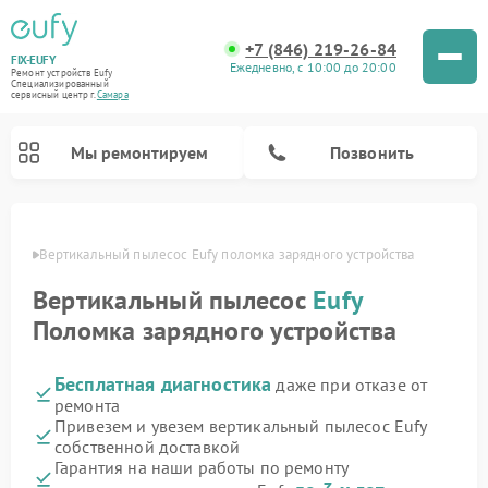
+7 (846) 219-26-84
FIX-EUFY
Ежедневно, с 10:00 до 20:00
Ремонт устройств Eufy
Специализированный
cервисный центр г.
Самара
Мы ремонтируем
Позвонить
амаре
Вертикальный пылесос Eufy поломка зарядного устройства
Вертикальный пылесос
Eufy
Ремонт камер видеонаблюдения Eufy
Поломка зарядного устройства
Бесплатная диагностика
даже при отказе от
ремонта
Привезем и увезем вертикальный пылесос Eufy
собственной доставкой
Гарантия на наши работы по ремонту