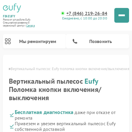
+7 (846) 219-26-84
FIX-EUFY
Ежедневно, с 10:00 до 20:00
Ремонт устройств Eufy
Специализированный
cервисный центр г.
Самара
Мы ремонтируем
Позвонить
амаре
Вертикальный пылесос Eufy поломка кнопки включения/выключения
Вертикальный пылесос
Eufy
Ремонт камер видеонаблюдения Eufy
Поломка кнопки включения/
выключения
Бесплатная диагностика
даже при отказе от
ремонта
Привезем и увезем вертикальный пылесос Eufy
собственной доставкой