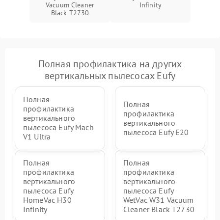
Повреждение системы
Vacuum Cleaner
Infinity
защиты от короткого
1500 ₽
Подробнее →
Black T2730
замыкания
Полная профилактика на других
вертикальных пылесосах Eufy
Полная
Полная
профилактика
профилактика
вертикального
вертикального
пылесоса Eufy Mach
пылесоса Eufy E20
V1 Ultra
Полная
Полная
профилактика
профилактика
вертикального
вертикального
пылесоса Eufy
пылесоса Eufy
HomeVac H30
WetVac W31 Vacuum
Infinity
Cleaner Black T2730