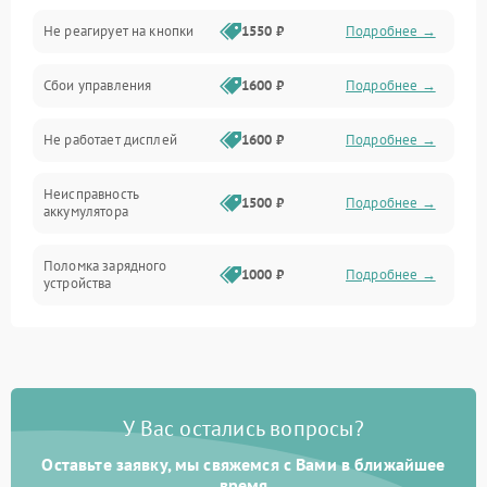
Не реагирует на кнопки
1550 ₽
Подробнее →
Работа системы
Сбои управления
1600 ₽
Подробнее →
Всасывание
Не работает дисплей
1600 ₽
Подробнее →
Засор
Неисправность
Привод
1500 ₽
Подробнее →
аккумулятора
Мотор
Поломка зарядного
1000 ₽
Подробнее →
устройства
Защита
Неисправность двигателя
2000 ₽
Подробнее →
Корпус/Герметичность
Поломка кнопки
500 ₽
Подробнее →
включения/выключения
Электронные компоненты
У Вас остались вопросы?
Оставьте заявку, мы свяжемся с Вами в ближайшее
Неисправность системы
1000 ₽
Подробнее →
индикации
время