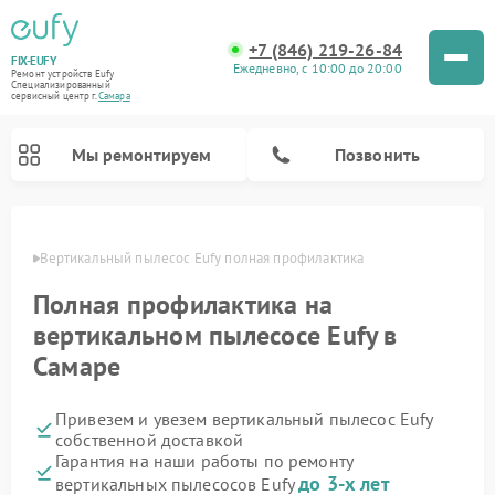
+7 (846) 219-26-84
FIX-EUFY
Ежедневно, с 10:00 до 20:00
Ремонт устройств Eufy
Специализированный
cервисный центр г.
Самара
Мы ремонтируем
Позвонить
амаре
Вертикальный пылесос Eufy полная профилактика
Полная профилактика на
Ремонт камер видеонаблюдения Eufy
вертикальном пылесосе Eufy в
Самаре
Привезем и увезем вертикальный пылесос Eufy
собственной доставкой
Гарантия на наши работы по ремонту
до 3-х лет
вертикальных пылесосов Eufy