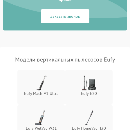
Неисправность системы
1000 ₽
Подробнее →
Заказать звонок
защиты от перегрева
Поломка системы
автоматического
1500 ₽
Подробнее →
отключения
Неисправность системы
Модели вертикальных пылесосов Eufy
1500 ₽
Подробнее →
управления
Поломка системы
1000 ₽
Подробнее →
освещения (если есть)
Eufy Mach V1 Ultra
Eufy E20
Повреждение внутренних
500 ₽
Подробнее →
проводов
Поломка системы защиты
1000 ₽
Подробнее →
от перегрузок
Eufy WetVac W31
Eufy HomeVac H30