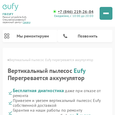
+7 (846) 219-26-84
FIX-EUFY
Ежедневно, с 10:00 до 20:00
Ремонт устройств Eufy
Специализированный
cервисный центр г.
Самара
Мы ремонтируем
Позвонить
амаре
Вертикальный пылесос Eufy перегревается аккумулятор
Вертикальный пылесос
Eufy
Ремонт камер видеонаблюдения Eufy
Перегревается аккумулятор
Бесплатная диагностика
даже при отказе от
ремонта
Привезем и увезем вертикальный пылесос Eufy
собственной доставкой
Гарантия на наши работы по ремонту