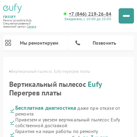
+7 (846) 219-26-84
FIX-EUFY
Ежедневно, с 10:00 до 20:00
Ремонт устройств Eufy
Специализированный
cервисный центр г.
Самара
Мы ремонтируем
Позвонить
амаре
Вертикальный пылесос Eufy перегрев платы
Вертикальный пылесос
Eufy
Ремонт камер видеонаблюдения Eufy
Перегрев платы
Бесплатная диагностика
даже при отказе от
ремонта
Привезем и увезем вертикальный пылесос Eufy
собственной доставкой
Гарантия на наши работы по ремонту