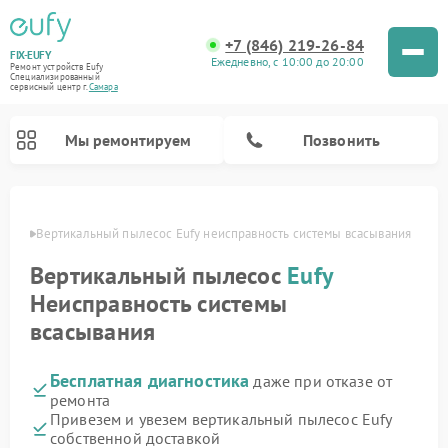
+7 (846) 219-26-84
FIX-EUFY
Ежедневно, с 10:00 до 20:00
Ремонт устройств Eufy
Специализированный
cервисный центр г.
Самара
Мы ремонтируем
Позвонить
амаре
Вертикальный пылесос Eufy неисправность системы всасывания
Вертикальный пылесос
Eufy
Ремонт камер видеонаблюдения Eufy
Неисправность системы
всасывания
Бесплатная диагностика
даже при отказе от
ремонта
Привезем и увезем вертикальный пылесос Eufy
собственной доставкой