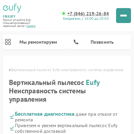
+7 (846) 219-26-84
FIX-EUFY
Ежедневно, с 10:00 до 20:00
Ремонт устройств Eufy
Специализированный
cервисный центр г.
Самара
Мы ремонтируем
Позвонить
амаре
Вертикальный пылесос Eufy неисправность системы управления
Вертикальный пылесос
Eufy
Ремонт камер видеонаблюдения Eufy
Неисправность системы
управления
Бесплатная диагностика
даже при отказе от
ремонта
Привезем и увезем вертикальный пылесос Eufy
собственной доставкой