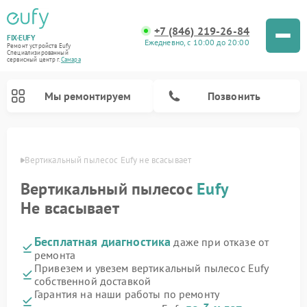
+7 (846) 219-26-84
FIX-EUFY
Ежедневно, с 10:00 до 20:00
Ремонт устройств Eufy
Специализированный
cервисный центр г.
Самара
Мы ремонтируем
Позвонить
амаре
Вертикальный пылесос Eufy не всасывает
Вертикальный пылесос
Eufy
Ремонт камер видеонаблюдения Eufy
Не всасывает
Бесплатная диагностика
даже при отказе от
ремонта
Привезем и увезем вертикальный пылесос Eufy
собственной доставкой
Гарантия на наши работы по ремонту