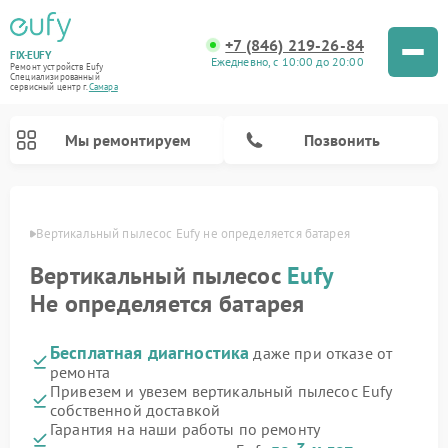
+7 (846) 219-26-84
FIX-EUFY
Ежедневно, с 10:00 до 20:00
Ремонт устройств Eufy
Специализированный
cервисный центр г.
Самара
Мы ремонтируем
Позвонить
амаре
Вертикальный пылесос Eufy не определяется батарея
Вертикальный пылесос
Eufy
Ремонт камер видеонаблюдения Eufy
Не определяется батарея
Бесплатная диагностика
даже при отказе от
ремонта
Привезем и увезем вертикальный пылесос Eufy
собственной доставкой
Гарантия на наши работы по ремонту