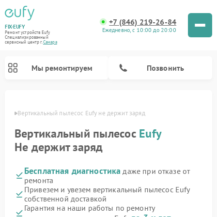
+7 (846) 219-26-84
FIX-EUFY
Ежедневно, с 10:00 до 20:00
Ремонт устройств Eufy
Специализированный
cервисный центр г.
Самара
Мы ремонтируем
Позвонить
амаре
Вертикальный пылесос Eufy не держит заряд
Вертикальный пылесос
Eufy
Ремонт камер видеонаблюдения Eufy
Не держит заряд
Бесплатная диагностика
даже при отказе от
ремонта
Привезем и увезем вертикальный пылесос Eufy
собственной доставкой
Гарантия на наши работы по ремонту