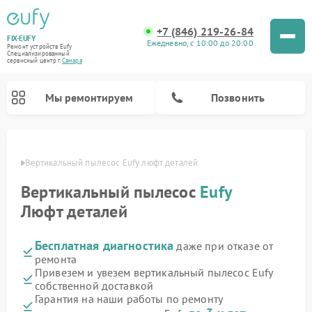
+7 (846) 219-26-84
FIX-EUFY
Ежедневно, с 10:00 до 20:00
Ремонт устройств Eufy
Специализированный
cервисный центр г.
Самара
Мы ремонтируем
Позвонить
амаре
Вертикальный пылесос Eufy люфт деталей
Вертикальный пылесос
Eufy
Ремонт камер видеонаблюдения Eufy
Люфт деталей
Бесплатная диагностика
даже при отказе от
ремонта
Привезем и увезем вертикальный пылесос Eufy
собственной доставкой
Гарантия на наши работы по ремонту