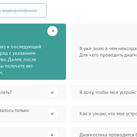
ту видеодомофонов
тику и последующий
Я уже знаю в чем неиспра
ряд с указанием
Для чего проводить диагн
во. Далее, после
ы получите акт
н.
лать?
Я хочу, чтобы мое устрой
валось только
Как я узнаю, что мое устр
Диагностика проводится 