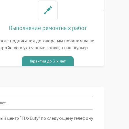
Выполнение ремонтных работ
осле подписания договора мы починим ваше
стройство в указанные сроки, а наш курьер
ривезет его к вам вместе с гарантийным
алоном бесплатно
Гарантия до 3-х лет
й центр “FIX-Eufy” по следующему телефону