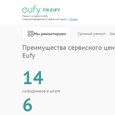
FIX-EUFY
Ремонт устройств Eufy
Специализированный cервисный центр г.
Самара
Мы ремонтируем
Срочный ремонт
Це
Преимущества сервисного цен
Eufy
14
Ремонт роботов-пылесосов Eufy
Ремонт вертикальных пылесосов Eufy
Ремонт камер видеонаблюдения Eufy
сотрудников в штате
6