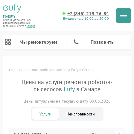
+7 (846) 219-26-84
FIX-EUFY
Ежедневно, с 10:00 до 20:00
Ремонт устройств Eufy
Специализированный
cервисный центр г.
Самара
Мы ремонтируем
Позвонить
Цены
Цены на ремонт робота-пылесоса Eufy в Самаре
Цены на услуги ремонта роботов-
Ремонт вертикальных пылесосов Eufy
пылесосов
Eufy
в Самаре
Ремонт камер видеонаблюдения Eufy
Цены актуальны на текущую дату 09.08.2026
Услуги
Неисправности
Ремонт блока питания