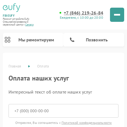
+7 (846) 219-26-84
FIX-EUFY
Ежедневно, с 10:00 до 20:00
Ремонт устройств Eufy
Специализированный
cервисный центр г.
Самара
Мы ремонтируем
Позвонить
Главная
Оплата
Оплата наших услуг
Ремонт камер видеонаблюдения Eufy
Ремонт вертикальных пылесосов Eufy
Интересный текст об оплате наших услуг
Отправляя, Вы соглашаетесь с
Политикой конфиденциальности