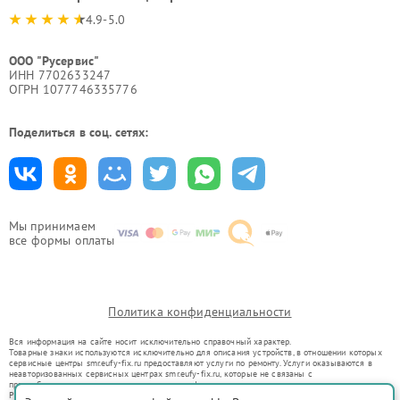
4.9-5.0
ООО "Русервис"
ИНН 7702633247
ОГРН 1077746335776
Поделиться в соц. сетях:
Мы принимаем
все формы оплаты
Политика конфиденциальности
Вся информация на сайте носит исключительно справочный характер.
Товарные знаки используются исключительно для описания устройств, в отношении которых
сервисные центры smr.eufy-fix.ru предоставляют услуги по ремонту. Услуги оказываются в
неавторизованных сервисных центрах smr.eufy-fix.ru, которые не связаны с
правообладателями товарных знаков или их официальными представителями.
Ремонт осуществляется для устройств, уже введенных в гражданский оборот в соответствии