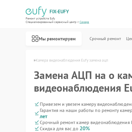
FIX-EUFY
Ремонт устройств Eufy
Специализированный cервисный центр г.
Самара
Мы ремонтируем
Срочный ремонт
Це
ения Eufy в Самаре
Камера видеонаблюдения Eufy замена ацп
Замена АЦП на о ка
Ремонт роботов-пылесосов Eufy
Ремонт вертикальных пылесосов Eufy
Ремонт видеодомофонов Eufy
видеонаблюдения Eu
Привезем и увезем камеру видеонаблюдени
Гарантия на наши работы по ремонту кам
лет
Срочный ремонт камер видеонаблюдения Eu
20%
Скидка для вас до