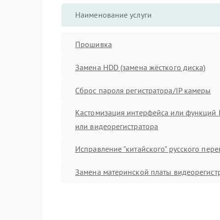
Наименование услуги
Прошивка
Замена HDD (замена жёсткого диска)
Сброс пароля регистратора/IP камеры
Кастомизация интерфейса или функций 
или видеорегистратора
Исправление "китайского" русского пер
Замена материнской платы видеорегист