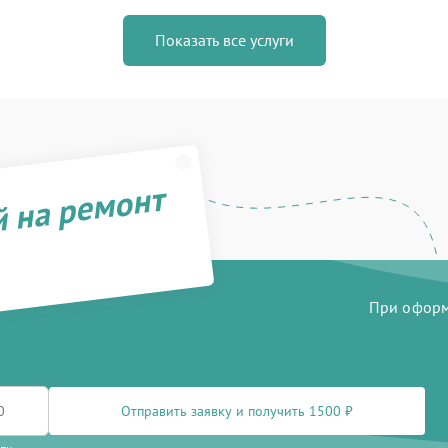
Показать все услуги
й на ремонт
При оформл
Отправить заявку и получить 1500 ₽