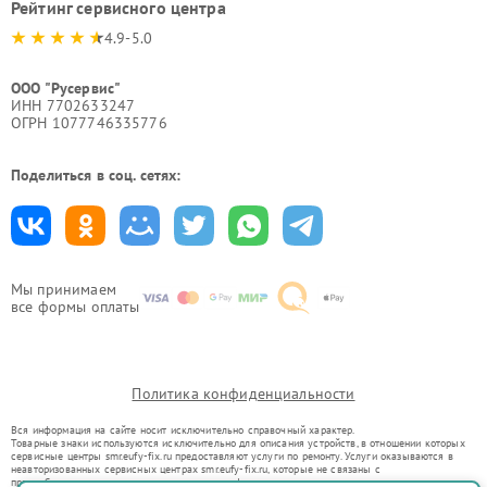
Рейтинг сервисного центра
4.9-5.0
ООО "Русервис"
ИНН 7702633247
ОГРН 1077746335776
Поделиться в соц. сетях:
Мы принимаем
все формы оплаты
Политика конфиденциальности
Вся информация на сайте носит исключительно справочный характер.
Товарные знаки используются исключительно для описания устройств, в отношении которых
сервисные центры smr.eufy-fix.ru предоставляют услуги по ремонту. Услуги оказываются в
неавторизованных сервисных центрах smr.eufy-fix.ru, которые не связаны с
правообладателями товарных знаков или их официальными представителями.