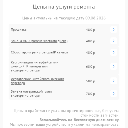
Цены на услуги ремонта
Цены актуальны на текущую дату 09.08.2026
Прошивка
480 р
Замена HDD (замена жёсткого диска)
480 р
Сброс пароля регистратора/IP камеры
480 р
Кастомизация интерфейса или
функций IP камеры или
680 р
видеорегистратора
Исправление "китайского" русского
580 р
перевода
Замена материнской платы
780 р
видеорегистратора
Цены в прайс-листе указаны ориентировочные, без учета
стоимости запчастей.
Записывайтесь на бесплатную диагностику.
Мы проверим ваше устройство и укажем на неисправность.