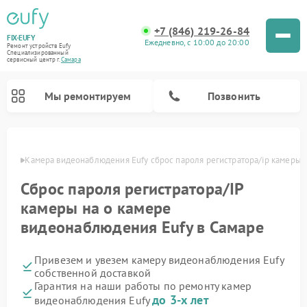
+7 (846) 219-26-84
FIX-EUFY
Ежедневно, с 10:00 до 20:00
Ремонт устройств Eufy
Специализированный
cервисный центр г.
Самара
Мы ремонтируем
Позвонить
амаре
Камера видеонаблюдения Eufy сброс пароля регистратора/ip камеры
Сброс пароля регистратора/IP
Ремонт вертикальных пылесосов Eufy
камеры на о камере
видеонаблюдения Eufy в Самаре
Привезем и увезем камеру видеонаблюдения Eufy
собственной доставкой
Гарантия на наши работы по ремонту камер
до 3-х лет
видеонаблюдения Eufy