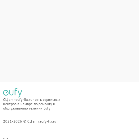
СЦ smr.eufy-fix.ru - сеть сервисных
центров в Самаре по ремонту и
обслуживанию техники Eufy
2021-2026 © СЦ smr.eufy-fix.ru