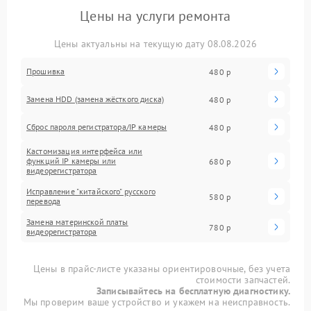
Цены на услуги ремонта
Цены актуальны на текущую дату 08.08.2026
Прошивка
480 р
Замена HDD (замена жёсткого диска)
480 р
Сброс пароля регистратора/IP камеры
480 р
Кастомизация интерфейса или
функций IP камеры или
680 р
видеорегистратора
Исправление "китайского" русского
580 р
перевода
Замена материнской платы
780 р
видеорегистратора
Цены в прайс-листе указаны ориентировочные, без учета
стоимости запчастей.
Записывайтесь на бесплатную диагностику.
Мы проверим ваше устройство и укажем на неисправность.