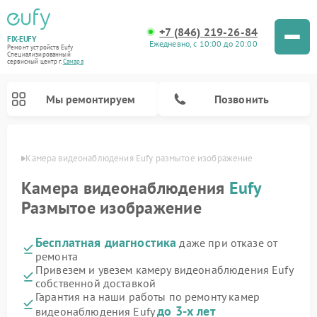
+7 (846) 219-26-84
FIX-EUFY
Ежедневно, с 10:00 до 20:00
Ремонт устройств Eufy
Специализированный
cервисный центр г.
Самара
Мы ремонтируем
Позвонить
амаре
Камера видеонаблюдения Eufy размытое изображение
Камера видеонаблюдения
Eufy
Размытое изображение
Ремонт вертикальных пылесосов Eufy
Бесплатная диагностика
даже при отказе от
ремонта
Привезем и увезем камеру видеонаблюдения Eufy
собственной доставкой
Гарантия на наши работы по ремонту камер
до 3-х лет
видеонаблюдения Eufy