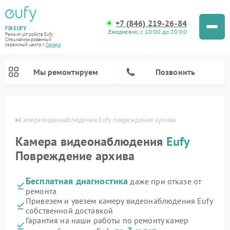
+7 (846) 219-26-84
FIX-EUFY
Ежедневно, с 10:00 до 20:00
Ремонт устройств Eufy
Специализированный
cервисный центр г.
Самара
Мы ремонтируем
Позвонить
амаре
Камера видеонаблюдения Eufy повреждение архива
Камера видеонаблюдения
Eufy
Ремонт вертикальных пылесосов Eufy
Повреждение архива
Бесплатная диагностика
даже при отказе от
ремонта
Привезем и увезем камеру видеонаблюдения Eufy
собственной доставкой
Гарантия на наши работы по ремонту камер